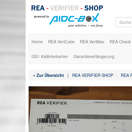
Home
REA VeriCube
REA VeriMax
REA Check
GS1 Kalibrierkarten
Garantieverlängerung
« Zur Übersicht
|
REA VERIFIER SHOP
REA P