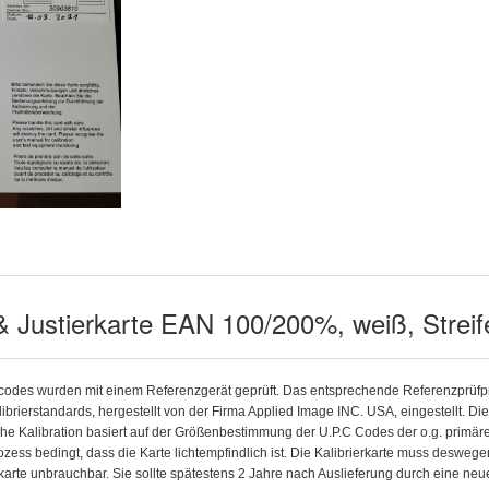
 & Justierkarte EAN 100/200%, weiß, Streif
tcodes wurden mit einem Referenzgerät geprüft. Das entsprechende Referenzprüfpr
rierstandards, hergestellt von der Firma Applied Image INC. USA, eingestellt. D
sche Kalibration basiert auf der Größenbestimmung der U.P.C Codes der o.g. primären
zess bedingt, dass die Karte lichtempfindlich ist. Die Kalibrierkarte muss deswege
rte unbrauchbar. Sie sollte spätestens 2 Jahre nach Auslieferung durch eine neue 