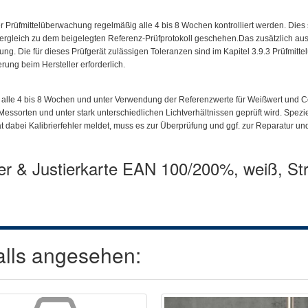
mittelüberwachung regelmäßig alle 4 bis 8 Wochen kontrolliert werden. Dies soll
Vergleich zu dem beigelegten Referenz-Prüfprotokoll geschehen.Das zusätzlich ausg
ung. Die für dieses Prüfgerät zulässigen Toleranzen sind im Kapitel 3.9.3 Prüfmitt
rung beim Hersteller erforderlich.
alle 4 bis 8 Wochen und unter Verwendung der Referenzwerte für Weißwert und Cod
ssorten und unter stark unterschiedlichen Lichtverhältnissen geprüft wird. Spezi
ät dabei Kalibrierfehler meldet, muss es zur Überprüfung und ggf. zur Reparatur 
ier & Justierkarte EAN 100/200%, weiß, Str
alls angesehen: