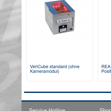
VeriCube standard (ohne
REA 
Kameramodul)
Posit
Service Hotline
Shop