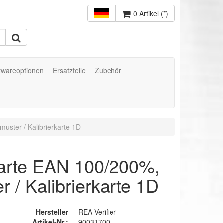
0 Artikel (*)
twareoptionen
Ersatzteile
Zubehör
muster / Kalibrierkarte 1D
rkarte EAN 100/200%,
r / Kalibrierkarte 1D
Hersteller
REA-Verifier
Artikel-Nr.:
90031700