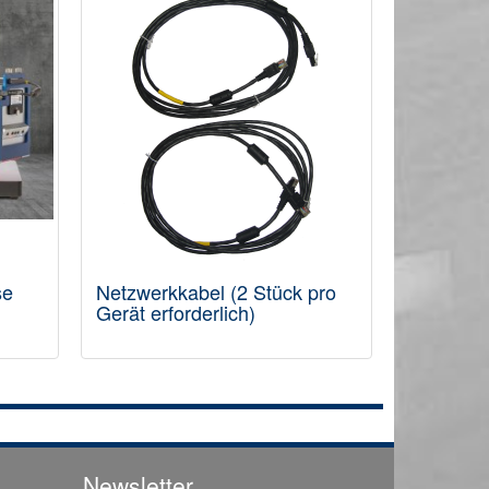
se
Netzwerkkabel (2 Stück pro
Netzteil
Gerät erforderlich)
GPT-U
Newsletter