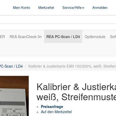
Mein Konto
Merkzettel
Service/Hilfe
Anmelden
 ER
REA ScanCheck 3n
REA PC-Scan / LD4
Optikmodule
Sof
C-Scan / LD4
Kalibrier & Justierkarte EAN 100/200%, weiß, Streifen
Kalibrier & Justie
weiß, Streifenmuste
Preisanfrage
Auf den Merkzettel