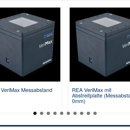
VeriMax Messabstand
REA VeriMax mit
m
Abstreifplatte (Messabst
0mm)