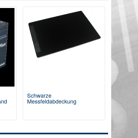
Schwarze
Messgerä
and
Messfeldabdeckung
Kunststoff
Umverpa