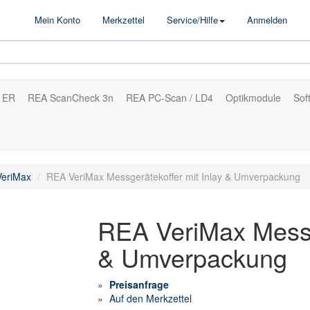
Mein Konto
Merkzettel
Service/Hilfe
Anmelden
 ER
REA ScanCheck 3n
REA PC-Scan / LD4
Optikmodule
Sof
eriMax
REA VeriMax Messgerätekoffer mit Inlay & Umverpackung
REA VeriMax Messge
& Umverpackung
Preisanfrage
Auf den Merkzettel