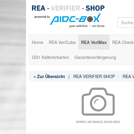
Home
REA VeriCube
REA VeriMax
REA Check
GS1 Kalibrierkarten
Garantieverlängerung
« Zur Übersicht
|
REA VERIFIER SHOP
REA V